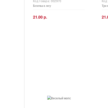
Код товара:
002970
Код
Белочка в лесу
Три 
21.00 р.
21.
−
+
−
Купить