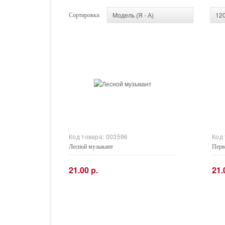
Сортировка:
Код товара:
003596
Код
Лесной музыкант
Перв
21.00 р.
21.
−
+
−
Купить