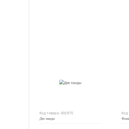
Купить
Код товара:
002975
Код
Две панды
Флам