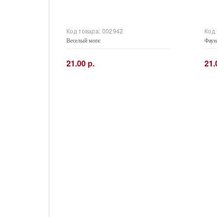
Код товара:
002942
Код
Веселый мопс
Фаун
21.00 р.
21.
−
+
−
Купить