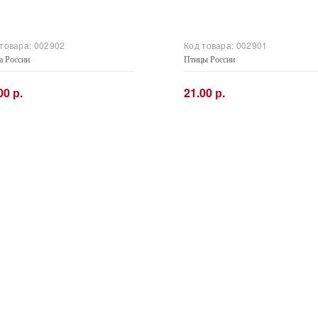
 товара:
002902
Код товара:
002901
а России
Птицы России
00 р.
21.00 р.
+
−
+
Купить
Купить