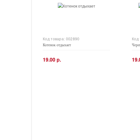
Код товара:
002890
Код
Котенок отдыхает
Чере
19.00 р.
19.
−
+
−
Купить