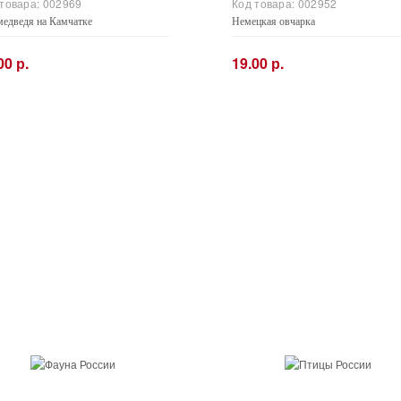
 товара:
002969
Код товара:
002952
медведя на Камчатке
Немецкая овчарка
00 р.
19.00 р.
+
−
+
Купить
Купить