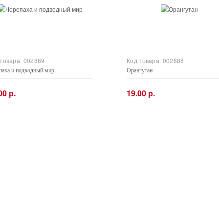
 товара:
002889
Код товара:
002888
паха и подводный мир
Орангутан
00 р.
19.00 р.
+
−
+
Купить
Купить