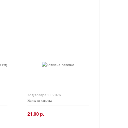
Код товара:
002976
Котик на лавочке
21.00 р.
−
+