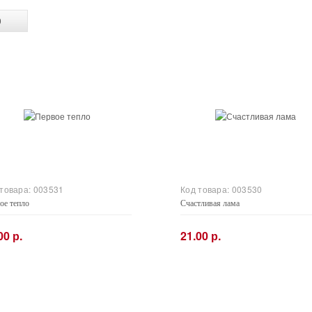
 товара:
003531
Код товара:
003530
ое тепло
Счастливая лама
00 р.
21.00 р.
+
−
+
Купить
Купить