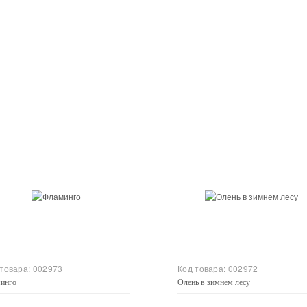
Купить
Купить
 товара:
002973
Код товара:
002972
инго
Олень в зимнем лесу