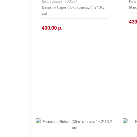
Код товара:
003564
Код
Валентин Серов (30 открыток, 14.2*10.2
Marc 
см)
430
430.00 р.
−
−
+
Купить