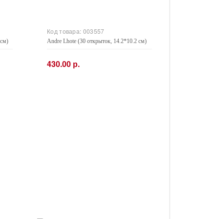
Код товара:
003557
 см)
Andre Lhote (30 открыток, 14.2*10.2 см)
430.00 р.
−
+
Купить