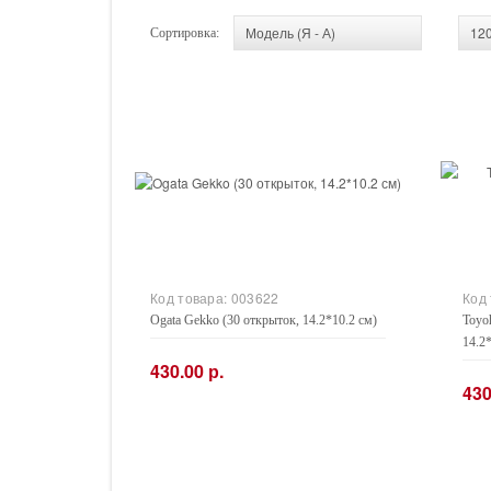
Сортировка:
Код товара:
003622
Код
Ogata Gekko (30 открыток, 14.2*10.2 см)
Toyo
14.2
430.00 р.
430
−
+
−
Купить