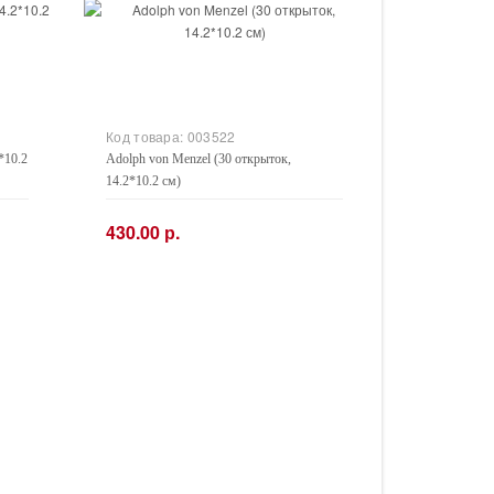
Код товара:
003522
*10.2
Adolph von Menzel (30 открыток,
14.2*10.2 см)
430.00 р.
−
+
Купить