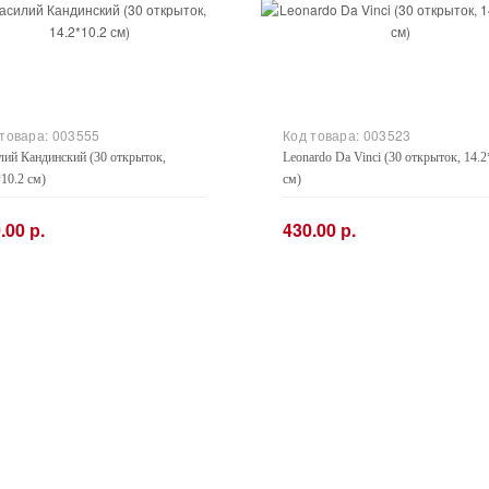
 товара:
003555
Код товара:
003523
лий Кандинский (30 открыток,
Leonardo Da Vinci (30 открыток, 14.2
*10.2 см)
см)
.00 р.
430.00 р.
+
−
+
Купить
Купить