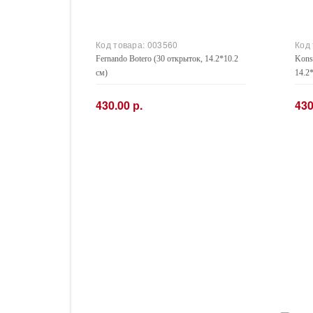
Код товара:
003560
Код
Fernando Botero (30 открыток, 14.2*10.2
Kons
см)
14.2
430.00 р.
430
−
+
−
Купить