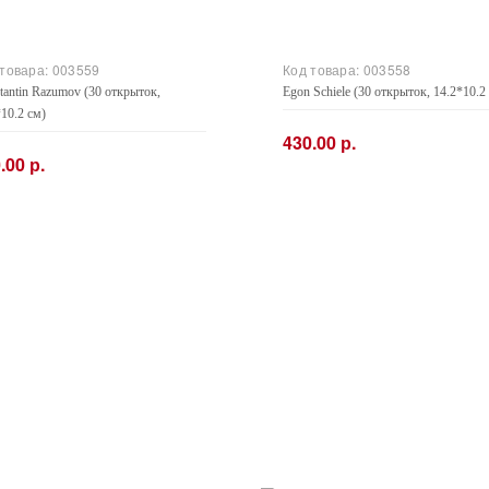
 товара:
003559
Код товара:
003558
tantin Razumov (30 открыток,
Egon Schiele (30 открыток, 14.2*10.2
*10.2 см)
430.00 р.
.00 р.
−
+
+
Купить
Купить