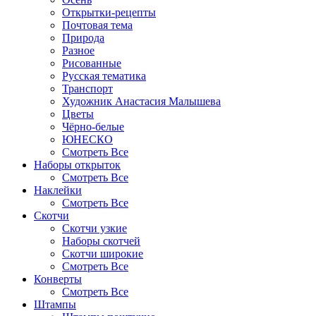
Открытки-рецепты
Почтовая тема
Природа
Разное
Рисованные
Русская тематика
Транспорт
Художник Анастасия Малышева
Цветы
Чёрно-белые
ЮНЕСКО
Смотреть Все
Наборы открыток
Смотреть Все
Наклейки
Смотреть Все
Скотчи
Скотчи узкие
Наборы скотчей
Скотчи широкие
Смотреть Все
Конверты
Смотреть Все
Штампы