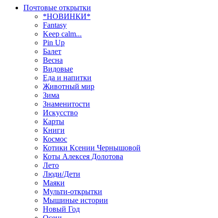
Почтовые открытки
*НОВИНКИ*
Fantasy
Keep calm...
Pin Up
Балет
Весна
Видовые
Еда и напитки
Животный мир
Зима
Знаменитости
Искусство
Карты
Книги
Космос
Котики Ксении Чернышовой
Коты Алексея Долотова
Лето
Люди/Дети
Маяки
Мульти-открытки
Мышиные истории
Новый Год
Осень