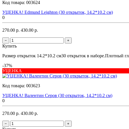
Код товара:
003624
УЦЕНКА! Edmund Leighton (30 открыток, 14.2*10.2 см)
0
270.00 р.
430.00 р.
−
+
Купить
Размер открыток 14.2*10.2 см30 открыток в наборе.Плотный гла
-37%
УЦЕНКА
Код товара:
003623
УЦЕНКА! Валентин Серов (30 открыток, 14.2*10.2 см)
0
270.00 р.
430.00 р.
−
+