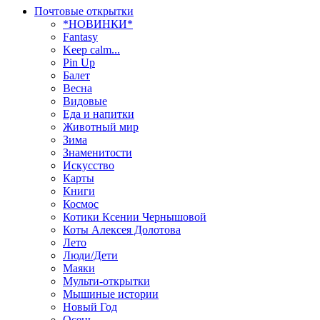
Почтовые открытки
*НОВИНКИ*
Fantasy
Keep calm...
Pin Up
Балет
Весна
Видовые
Еда и напитки
Животный мир
Зима
Знаменитости
Искусство
Карты
Книги
Космос
Котики Ксении Чернышовой
Коты Алексея Долотова
Лето
Люди/Дети
Маяки
Мульти-открытки
Мышиные истории
Новый Год
Осень