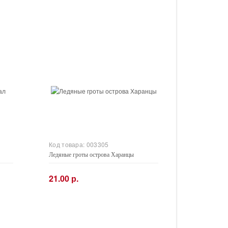
Код товара:
003305
Ледяные гроты острова Харанцы
21.00 р.
−
+
Купить