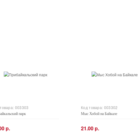
 товара:
003303
Код товара:
003302
айкальский парк
Мыс Хобой на Байкале
00 р.
21.00 р.
+
−
+