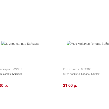
 товара:
003307
Код товара:
003306
ее солнце Байкала
Мыс Кобылья Голова, Байкал
00 р.
21.00 р.
+
−
+
Купить
Купить