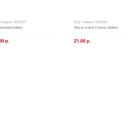
 товара:
002257
Код товара:
002243
роятный Байкал
Вид на остров Ольхон, Байкал
00 р.
21.00 р.
+
−
+
Купить
Купить