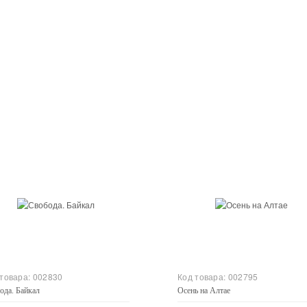
Купить
Купить
 товара:
002830
Код товара:
002795
ода. Байкал
Осень на Алтае