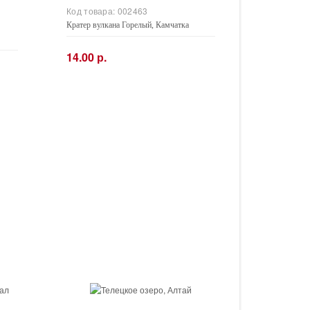
Код товара:
002463
Кратер вулкана Горелый, Камчатка
14.00 р.
−
+
Купить