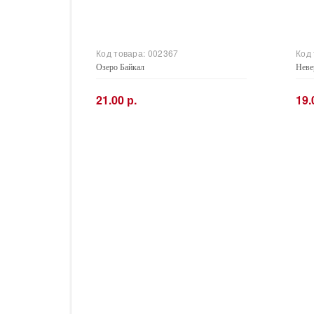
Код товара:
002367
Код
Озеро Байкал
Неве
21.00 р.
19.
−
+
−
Купить