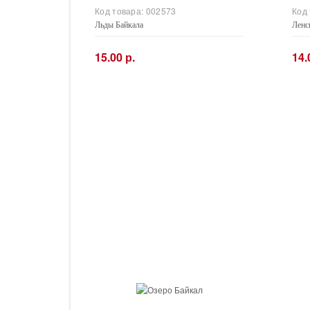
Код товара:
002573
Код
Льды Байкала
Ленс
15.00 р.
14.
−
+
−
Купить