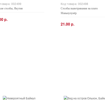
 товара:
002499
Код товара:
002498
кие столбы, Якутия
Столбы выветривания на плато
Маньпупунёр
00 р.
21.00 р.
+
−
+
Купить
Купить