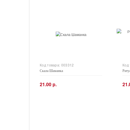
Код товара:
003312
Код
Скала Шаманка
Риту
21.00 р.
21.
−
+
−
Купить