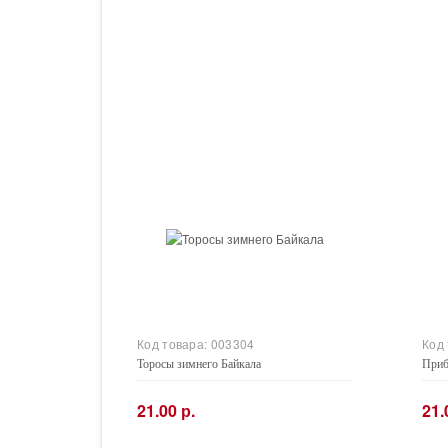
Код товара:
003304
Код
Торосы зимнего Байкала
Приб
21.00 р.
21.
−
+
−