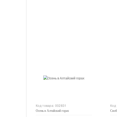
Купить
Код товара:
002831
Код
Осень в Алтайский горах
Своб