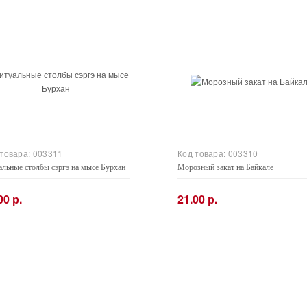
 товара:
003311
Код товара:
003310
альные столбы сэргэ на мысе Бурхан
Морозный закат на Байкале
00 р.
21.00 р.
+
−
+
Купить
Купить