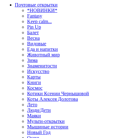
Почтовые открытки
*НОВИНКИ*
Fantasy
Keep calm...
Pin Up
Балет
Весна
Видовые
Еда и напитки
Животный мир
Зима
Знаменитости
Искусство
Карты
Книги
Космос
Котики Ксении Чернышовой
Коты Алексея Долотова
Лето
Люди/Дети
Маяки
Мульти-открытки
Мышиные истории
Новый Год
Осень