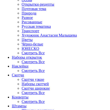
Открытки-рецепты
Почтовая тема
Природа
Разное
Рисованные
Русская тематика
Транспорт
Художник Анастасия Малышева
Цветы
Чёрно-белые
ЮНЕСКО
Смотреть Все
Наборы открыток
Смотреть Все
Наклейки
Смотреть Все
Скотчи
Скотчи узкие
Наборы скотчей
Скотчи широкие
Смотреть Все
Конверты
Смотреть Все
Штампы