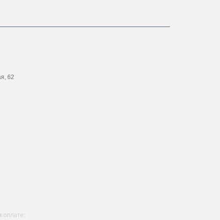
ая, 62
 оплате: