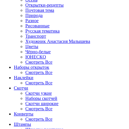
Открытки-рецепты
Почтовая тема
Природа
Разное
Рисованные
Русская тематика
Транспорт
Художник Анастасия Малышева
Цветы
Чёрно-белые
ЮНЕСКО
Смотреть Все
Наборы открыток
Смотреть Все
Наклейки
Смотреть Все
Скотчи
Скотчи узкие
Наборы скотчей
Скотчи широкие
Смотреть Все
Конверты
Смотреть Все
Штампы