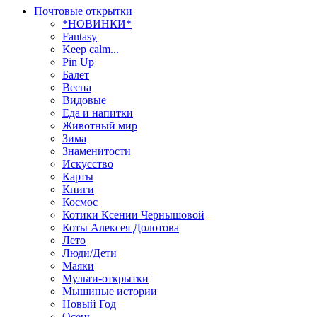
Почтовые открытки
*НОВИНКИ*
Fantasy
Keep calm...
Pin Up
Балет
Весна
Видовые
Еда и напитки
Животный мир
Зима
Знаменитости
Искусство
Карты
Книги
Космос
Котики Ксении Чернышовой
Коты Алексея Долотова
Лето
Люди/Дети
Маяки
Мульти-открытки
Мышиные истории
Новый Год
Осень