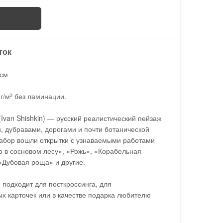
ток
 см
г/м
без ламинации.
2
Ivan Shishkin) — русский реалистический пейзаж
 дубравами, дорогами и почти ботанической
набор вошли открытки с узнаваемыми работами
о в сосновом лесу», «Рожь», «Корабельная
«Дубовая роща» и другие.
 подходит для посткроссинга, для
х карточек или в качестве подарка любителю