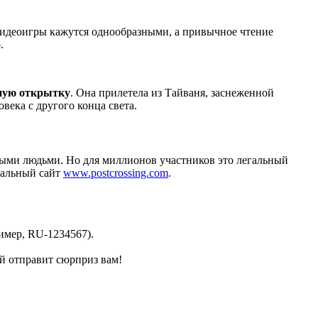
 видеоигры кажутся однообразными, а привычное чтение
.
ную открытку
. Она прилетела из Тайваня, заснеженной
ека с другого конца света.
ыми людьми. Но для миллионов участников это легальный
иальный сайт
www.postcrossing.com
.
имер, RU-1234567).
ой отправит сюрприз вам!