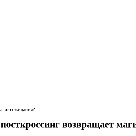
магию ожидания?
 посткроссинг возвращает ма