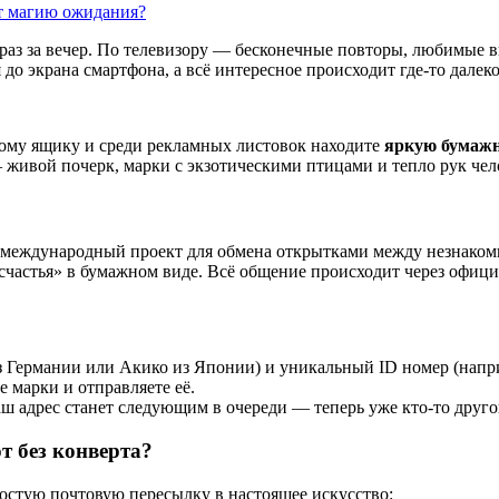
 раз за вечер. По телевизору — бесконечные повторы, любимые
до экрана смартфона, а всё интересное происходит где-то далеко
вому ящику и среди рекламных листовок находите
яркую бумаж
ивой почерк, марки с экзотическими птицами и тепло рук челов
международный проект для обмена открытками между незнаком
и счастья» в бумажном виде. Всё общение происходит через офиц
з Германии или Акико из Японии) и уникальный ID номер (напр
е марки и отправляете её.
ваш адрес станет следующим в очереди — теперь уже кто-то друг
т без конверта?
ростую почтовую пересылку в настоящее искусство: