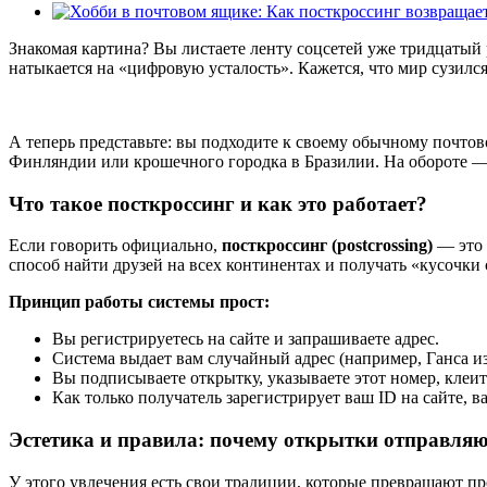
Знакомая картина? Вы листаете ленту соцсетей уже тридцатый
натыкается на «цифровую усталость». Кажется, что мир сузился 
А теперь представьте: вы подходите к своему обычному почто
Финляндии или крошечного городка в Бразилии. На обороте — ж
Что такое посткроссинг и как это работает?
Если говорить официально,
посткроссинг (postcrossing)
— это 
способ найти друзей на всех континентах и получать «кусочк
Принцип работы системы прост:
Вы регистрируетесь на сайте и запрашиваете адрес.
Система выдает вам случайный адрес (например, Ганса и
Вы подписываете открытку, указываете этот номер, клеит
Как только получатель зарегистрирует ваш ID на сайте, 
Эстетика и правила: почему открытки отправляю
У этого увлечения есть свои традиции, которые превращают п