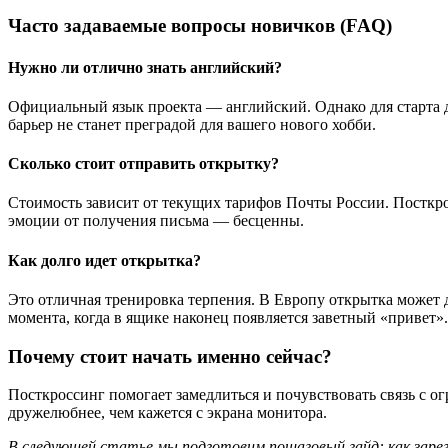
Часто задаваемые вопросы новичков (FAQ)
Нужно ли отлично знать английский?
Официальный язык проекта — английский. Однако для старта 
барьер не станет преградой для вашего нового хобби.
Сколько стоит отправить открытку?
Стоимость зависит от текущих тарифов Почты России. Посткро
эмоции от получения письма — бесценны.
Как долго идет открытка?
Это отличная тренировка терпения. В Европу открытка может д
момента, когда в ящике наконец появляется заветный «привет».
Почему стоит начать именно сейчас?
Посткроссинг помогает замедлиться и почувствовать связь с о
дружелюбнее, чем кажется с экрана монитора.
В следующей статье мы подготовим пошаговый гайд: как заре