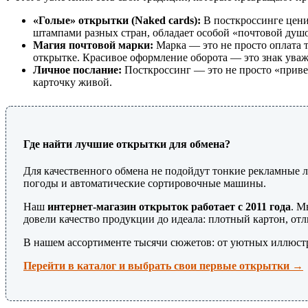
«Голые» открытки (Naked cards):
В посткроссинге цени
штампами разных стран, обладает особой «почтовой душ
Магия почтовой марки:
Марка — это не просто оплата 
открытке. Красивое оформление оборота — это знак уваж
Личное послание:
Посткроссинг — это не просто «привет
карточку живой.
Где найти лучшие открытки для обмена?
Для качественного обмена не подойдут тонкие рекламные 
погоды и автоматические сортировочные машины.
Наш
интернет-магазин открыток работает с 2011 года
. М
довели качество продукции до идеала: плотный картон, отл
В нашем ассортименте тысячи сюжетов: от уютных иллюстр
Перейти в каталог и выбрать свои первые открытки →