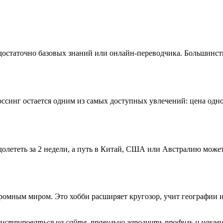
достаточно базовых знаний или онлайн-переводчика. Большинст
ссинг остается одним из самых доступных увлечений: цена одно
олететь за 2 недели, а путь в Китай, США или Австралию может
громным миром. Это хобби расширяет кругозор, учит географии и
гистрироваться на сайте, правильно заполнить профиль и накл