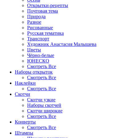
Открытки-рецепты
Почтовая тема
Природа
Разное
Рисованные
Русская тематика
Транспорт
Художник Анастасия Малышева
Цветы
Чёрно-белые
ЮНЕСКО
Смотреть Все
Наборы открыток
Смотреть Все
Наклейки
Смотреть Все
Скотчи
Скотчи узкие
Наборы скотчей
Скотчи широкие
Смотреть Все
Конверты
Смотреть Все
Штампы