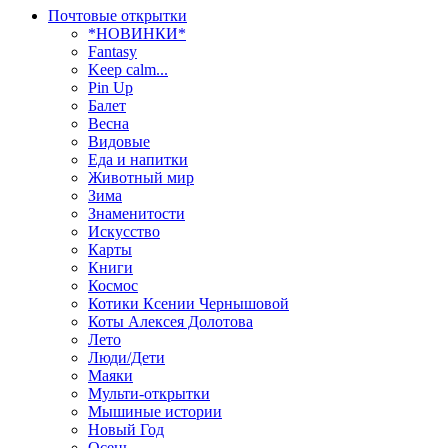
Почтовые открытки
*НОВИНКИ*
Fantasy
Keep calm...
Pin Up
Балет
Весна
Видовые
Еда и напитки
Животный мир
Зима
Знаменитости
Искусство
Карты
Книги
Космос
Котики Ксении Чернышовой
Коты Алексея Долотова
Лето
Люди/Дети
Маяки
Мульти-открытки
Мышиные истории
Новый Год
Осень