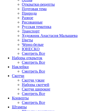
Открытки-рецепты
Почтовая тема
Природа
Разное
Рисованные
Русская тематика
Транспорт
Художник Анастасия Малышева
Цветы
Чёрно-белые
ЮНЕСКО
Смотреть Все
Наборы открыток
Смотреть Все
Наклейки
Смотреть Все
Скотчи
Скотчи узкие
Наборы скотчей
Скотчи широкие
Смотреть Все
Конверты
Смотреть Все
Штампы