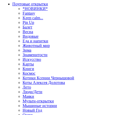
Почтовые открытки
*НОВИНКИ*
Fantasy
Keep calm...
Pin Up
Балет
Весна
Видовые
Еда и напитки
Животный мир
Зима
Знаменитости
Искусство
Карты
Книги
Космос
Котики Ксении Чернышовой
Коты Алексея Долотова
Лето
Люди/Дети
Маяки
Мульти-открытки
Мышиные истории
Новый Год
Осень