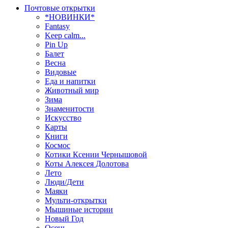
Почтовые открытки
*НОВИНКИ*
Fantasy
Keep calm...
Pin Up
Балет
Весна
Видовые
Еда и напитки
Животный мир
Зима
Знаменитости
Искусство
Карты
Книги
Космос
Котики Ксении Чернышовой
Коты Алексея Долотова
Лето
Люди/Дети
Маяки
Мульти-открытки
Мышиные истории
Новый Год
Осень