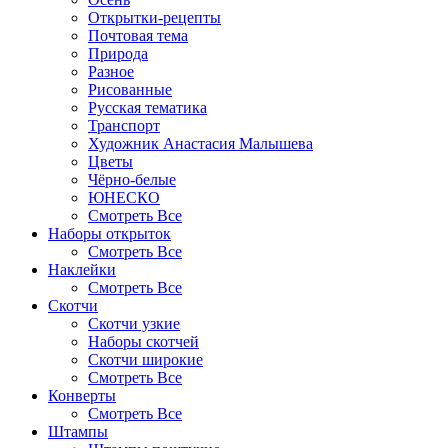
Открытки-рецепты
Почтовая тема
Природа
Разное
Рисованные
Русская тематика
Транспорт
Художник Анастасия Малышева
Цветы
Чёрно-белые
ЮНЕСКО
Смотреть Все
Наборы открыток
Смотреть Все
Наклейки
Смотреть Все
Скотчи
Скотчи узкие
Наборы скотчей
Скотчи широкие
Смотреть Все
Конверты
Смотреть Все
Штампы