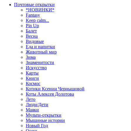
Почтовые открытки
*НОВИНКИ*
Fantasy
Keep calm...
Pin Up
Балет
Весна
Видовые
Еда и напитки
Животный мир
Зима
Знаменитости
Искусство
Карты
Книги
Космос
Котики Ксении Чернышовой
Коты Алексея Долотова
Лето
Люди/Дети
Маяки
Мульти-открытки
Мышиные истории
Новый Год
Осень