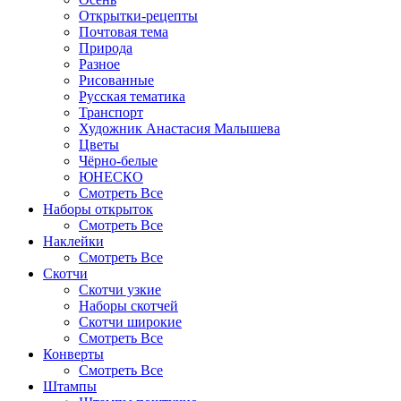
Открытки-рецепты
Почтовая тема
Природа
Разное
Рисованные
Русская тематика
Транспорт
Художник Анастасия Малышева
Цветы
Чёрно-белые
ЮНЕСКО
Смотреть Все
Наборы открыток
Смотреть Все
Наклейки
Смотреть Все
Скотчи
Скотчи узкие
Наборы скотчей
Скотчи широкие
Смотреть Все
Конверты
Смотреть Все
Штампы