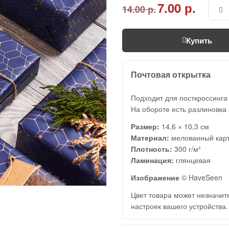
7.00 р.
14.00 р.
Купить
Почтовая открытка
Подходит для посткроссинга
На обороте есть разлиновка 
Размер:
14,6 × 10,3 см
Материал:
мелованный кар
Плотность:
300 г/м²
Ламинация:
глянцевая
Изображение
© HaveSeen
Цвет товара может незначите
настроек вашего устройства.