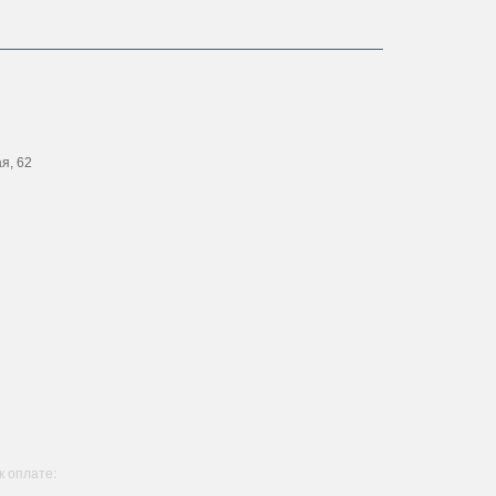
ая, 62
 оплате: