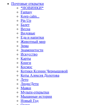
Почтовые открытки
*НОВИНКИ*
Fantasy
Keep calm...
Pin Up
Балет
Весна
Видовые
Еда и напитки
Животный мир
Зима
Знаменитости
Искусство
Карты
Книги
Космос
Котики Ксении Чернышовой
Коты Алексея Долотова
Лето
Люди/Дети
Маяки
Мульти-открытки
Мышиные истории
Новый Год
Осень