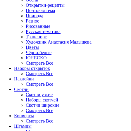
Открытки-рецепты
Почтовая тема
Природа
Разное
Рисованные
Русская тематика
Транспорт
Художник Анастасия Малышева
Цветы
Чёрно-белые
ЮНЕСКО
Смотреть Все
Наборы открыток
Смотреть Все
Наклейки
Смотреть Все
Скотчи
Скотчи узкие
Наборы скотчей
Скотчи широкие
Смотреть Все
Конверты
Смотреть Все
Штампы