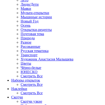
Лето
Люди/Дети
Маяки
Мульти-открытки
Мышиные истории
Новый Год
Осень
Открытки-рецепты
Почтовая тема
Природа
Разное
Рисованные
Русская тематика
Транспорт
Художник Анастасия Малышева
Цветы
Чёрно-белые
ЮНЕСКО
Смотреть Все
Наборы открыток
Смотреть Все
Наклейки
Смотреть Все
Скотчи
Скотчи узкие