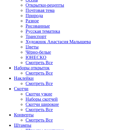
Открытки-рецепты
Почтовая тема
Природа
Разное
Рисованные
Русская тематика
Транспорт
Художник Анастасия Малышева
Цветы
Чёрно-белые
ЮНЕСКО
Смотреть Все
Наборы открыток
Смотреть Все
Наклейки
Смотреть Все
Скотчи
Скотчи узкие
Наборы скотчей
Скотчи широкие
Смотреть Все
Конверты
Смотреть Все
Штампы