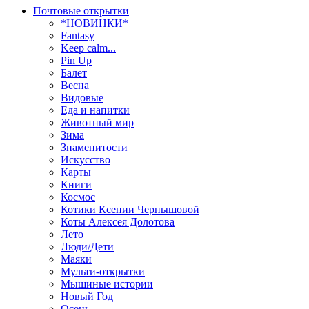
Почтовые открытки
*НОВИНКИ*
Fantasy
Keep calm...
Pin Up
Балет
Весна
Видовые
Еда и напитки
Животный мир
Зима
Знаменитости
Искусство
Карты
Книги
Космос
Котики Ксении Чернышовой
Коты Алексея Долотова
Лето
Люди/Дети
Маяки
Мульти-открытки
Мышиные истории
Новый Год
Осень