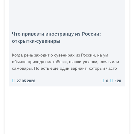
Что привезти иностранцу из России:
открытки-сувениры
Когда речь заходит о сувенирах из России, на ум
обычно приходят матрёшки, шапки-ушанки, гжель или
самовары. Но есть ещё один вариант, который часто
оказывается даже более удачным подарком —
27.05.2026
0
120
почтовые открытки с русской тематикой. Особенно
если это не обычные туристические открытки с
фотографиями, а красивые современные
иллюстрации: матрёшки, русские узоры, зимние
сюжеты, народные мотивы, ч..