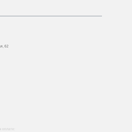
ая, 62
 оплате: