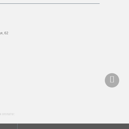
ая, 62
 оплате: