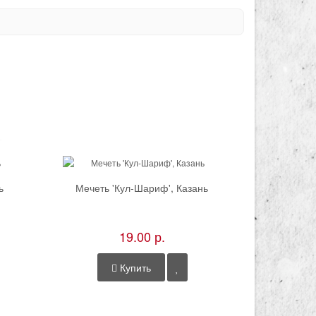
ь
Мечеть 'Кул-Шариф', Казань
Кратер вул
19.00 р.
Купить