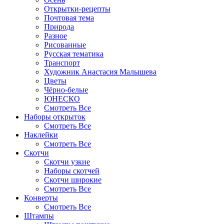
Открытки-рецепты
Почтовая тема
Природа
Разное
Рисованные
Русская тематика
Транспорт
Художник Анастасия Малышева
Цветы
Чёрно-белые
ЮНЕСКО
Смотреть Все
Наборы открыток
Смотреть Все
Наклейки
Смотреть Все
Скотчи
Скотчи узкие
Наборы скотчей
Скотчи широкие
Смотреть Все
Конверты
Смотреть Все
Штампы