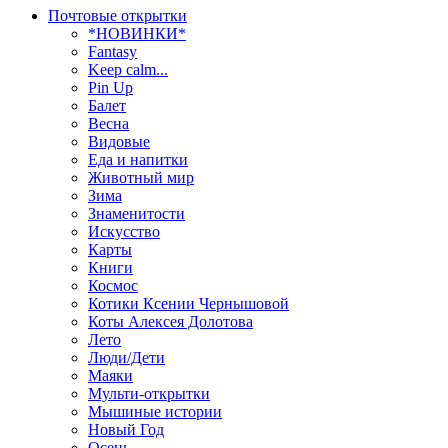
Почтовые открытки
*НОВИНКИ*
Fantasy
Keep calm...
Pin Up
Балет
Весна
Видовые
Еда и напитки
Животный мир
Зима
Знаменитости
Искусство
Карты
Книги
Космос
Котики Ксении Чернышовой
Коты Алексея Долотова
Лето
Люди/Дети
Маяки
Мульти-открытки
Мышиные истории
Новый Год
Осень