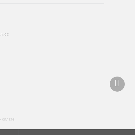
ая, 62
 оплате: