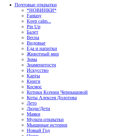
Почтовые открытки
*НОВИНКИ*
Fantasy
Keep calm...
Pin Up
Балет
Весна
Видовые
Еда и напитки
Животный мир
Зима
Знаменитости
Искусство
Карты
Книги
Космос
Котики Ксении Чернышовой
Коты Алексея Долотова
Лето
Люди/Дети
Маяки
Мульти-открытки
Мышиные истории
Новый Год
Осень