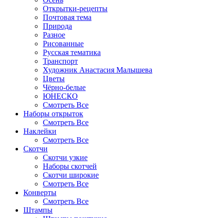
Открытки-рецепты
Почтовая тема
Природа
Разное
Рисованные
Русская тематика
Транспорт
Художник Анастасия Малышева
Цветы
Чёрно-белые
ЮНЕСКО
Смотреть Все
Наборы открыток
Смотреть Все
Наклейки
Смотреть Все
Скотчи
Скотчи узкие
Наборы скотчей
Скотчи широкие
Смотреть Все
Конверты
Смотреть Все
Штампы