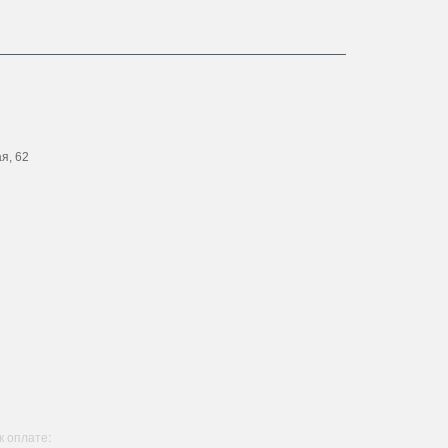
ая, 62
 оплате: