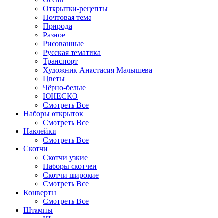
Открытки-рецепты
Почтовая тема
Природа
Разное
Рисованные
Русская тематика
Транспорт
Художник Анастасия Малышева
Цветы
Чёрно-белые
ЮНЕСКО
Смотреть Все
Наборы открыток
Смотреть Все
Наклейки
Смотреть Все
Скотчи
Скотчи узкие
Наборы скотчей
Скотчи широкие
Смотреть Все
Конверты
Смотреть Все
Штампы