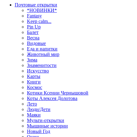
Почтовые открытки
*НОВИНКИ*
Fantasy
Keep calm...
Pin Up
Балет
Весна
Видовые
Еда и напитки
Животный мир
Зима
Знаменитости
Искусство
Карты
Книги
Космос
Котики Ксении Чернышовой
Коты Алексея Долотова
Лето
Люди/Дети
Маяки
Мульти-открытки
Мышиные истории
Новый Год
Осень