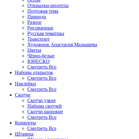
Открытки-рецепты
Почтовая тема
Природа
Разное
Рисованные
Русская тематика
Транспорт
Художник Анастасия Малышева
Цветы
Чёрно-белые
ЮНЕСКО
Смотреть Все
Наборы открыток
Смотреть Все
Наклейки
Смотреть Все
Скотчи
Скотчи узкие
Наборы скотчей
Скотчи широкие
Смотреть Все
Конверты
Смотреть Все
Штампы