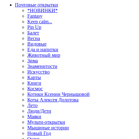
Почтовые открытки
*НОВИНКИ*
Fantasy
Keep calm...
Pin Up
Балет
Весна
Видовые
Еда и напитки
Животный мир
Зима
Знаменитости
Искусство
Карты
Книги
Космос
Котики Ксении Чернышовой
Коты Алексея Долотова
Лето
Люди/Дети
Маяки
Мульти-открытки
Мышиные истории
Новый Год
Осень