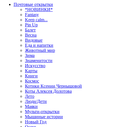
Почтовые открытки
*НОВИНКИ*
Fantasy
Keep calm...
Pin Up
Балет
Весна
Видовые
Еда и напитки
Животный мир
Зима
Знаменитости
Искусство
Карты
Книги
Космос
Котики Ксении Чернышовой
Коты Алексея Долотова
Лето
Люди/Дети
Маяки
Мульти-открытки
Мышиные истории
Новый Год
Осень