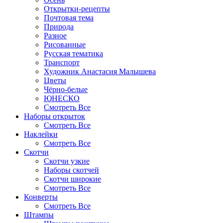
Открытки-рецепты
Почтовая тема
Природа
Разное
Рисованные
Русская тематика
Транспорт
Художник Анастасия Малышева
Цветы
Чёрно-белые
ЮНЕСКО
Смотреть Все
Наборы открыток
Смотреть Все
Наклейки
Смотреть Все
Скотчи
Скотчи узкие
Наборы скотчей
Скотчи широкие
Смотреть Все
Конверты
Смотреть Все
Штампы