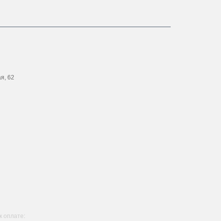
ая, 62
 оплате: