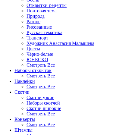
Открытки-рецепты
Почтовая тема
Природа
Разное
Рисованные
Русская тематика
Транспорт
Художник Анастасия Малышева
Цветы
Чёрно-белые
ЮНЕСКО
Смотреть Все
Наборы открыток
Смотреть Все
Наклейки
Смотреть Все
Скотчи
Скотчи узкие
Наборы скотчей
Скотчи широкие
Смотреть Все
Конверты
Смотреть Все
Штампы