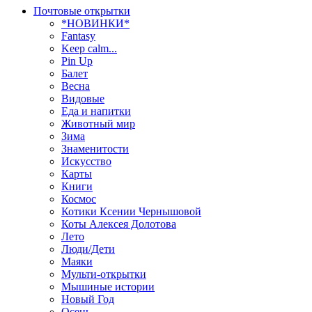
Почтовые открытки
*НОВИНКИ*
Fantasy
Keep calm...
Pin Up
Балет
Весна
Видовые
Еда и напитки
Животный мир
Зима
Знаменитости
Искусство
Карты
Книги
Космос
Котики Ксении Чернышовой
Коты Алексея Долотова
Лето
Люди/Дети
Маяки
Мульти-открытки
Мышиные истории
Новый Год
Осень