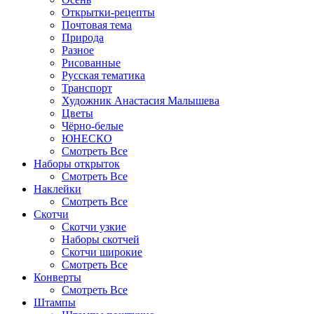
Открытки-рецепты
Почтовая тема
Природа
Разное
Рисованные
Русская тематика
Транспорт
Художник Анастасия Малышева
Цветы
Чёрно-белые
ЮНЕСКО
Смотреть Все
Наборы открыток
Смотреть Все
Наклейки
Смотреть Все
Скотчи
Скотчи узкие
Наборы скотчей
Скотчи широкие
Смотреть Все
Конверты
Смотреть Все
Штампы