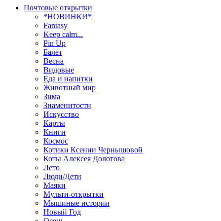
Почтовые открытки
*НОВИНКИ*
Fantasy
Keep calm...
Pin Up
Балет
Весна
Видовые
Еда и напитки
Животный мир
Зима
Знаменитости
Искусство
Карты
Книги
Космос
Котики Ксении Чернышовой
Коты Алексея Долотова
Лето
Люди/Дети
Маяки
Мульти-открытки
Мышиные истории
Новый Год
Осень