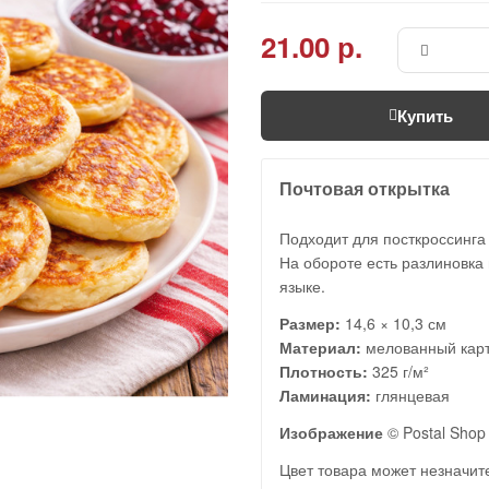
21.00 р.
Купить
Почтовая открытка
Подходит для посткроссинга
На обороте есть разлиновка 
языке.
Размер:
14,6 × 10,3 см
Материал:
мелованный кар
Плотность:
325 г/м²
Ламинация:
глянцевая
Изображение
© Postal Shop
Цвет товара может незначите