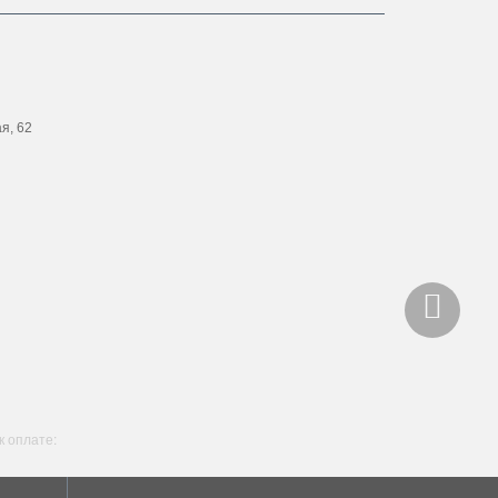
ая, 62
 оплате: