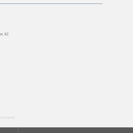
ая, 62
 оплате: