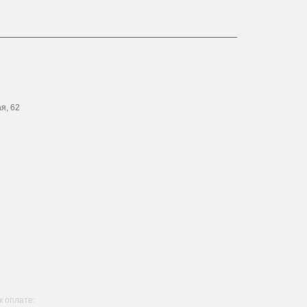
ая, 62
 оплате: