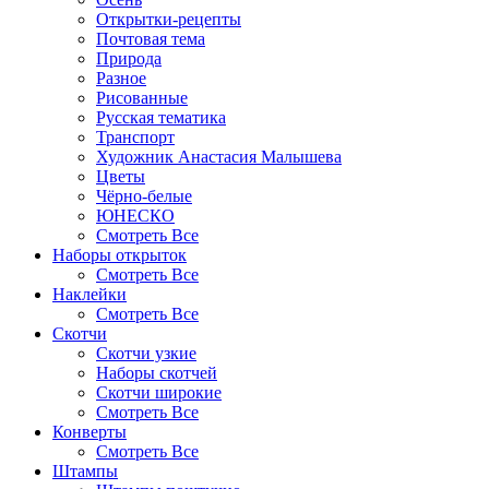
Открытки-рецепты
Почтовая тема
Природа
Разное
Рисованные
Русская тематика
Транспорт
Художник Анастасия Малышева
Цветы
Чёрно-белые
ЮНЕСКО
Смотреть Все
Наборы открыток
Смотреть Все
Наклейки
Смотреть Все
Скотчи
Скотчи узкие
Наборы скотчей
Скотчи широкие
Смотреть Все
Конверты
Смотреть Все
Штампы