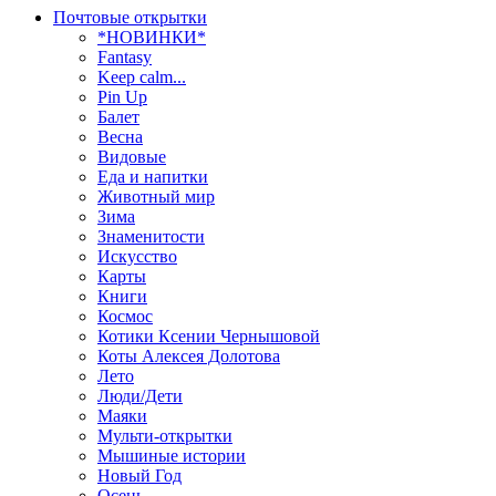
Почтовые открытки
*НОВИНКИ*
Fantasy
Keep calm...
Pin Up
Балет
Весна
Видовые
Еда и напитки
Животный мир
Зима
Знаменитости
Искусство
Карты
Книги
Космос
Котики Ксении Чернышовой
Коты Алексея Долотова
Лето
Люди/Дети
Маяки
Мульти-открытки
Мышиные истории
Новый Год
Осень