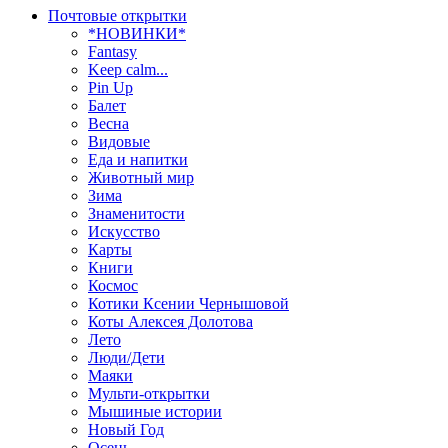
Почтовые открытки
*НОВИНКИ*
Fantasy
Keep calm...
Pin Up
Балет
Весна
Видовые
Еда и напитки
Животный мир
Зима
Знаменитости
Искусство
Карты
Книги
Космос
Котики Ксении Чернышовой
Коты Алексея Долотова
Лето
Люди/Дети
Маяки
Мульти-открытки
Мышиные истории
Новый Год
Осень