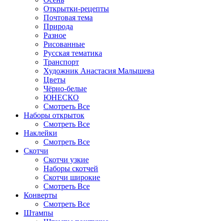
Открытки-рецепты
Почтовая тема
Природа
Разное
Рисованные
Русская тематика
Транспорт
Художник Анастасия Малышева
Цветы
Чёрно-белые
ЮНЕСКО
Смотреть Все
Наборы открыток
Смотреть Все
Наклейки
Смотреть Все
Скотчи
Скотчи узкие
Наборы скотчей
Скотчи широкие
Смотреть Все
Конверты
Смотреть Все
Штампы