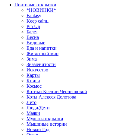
Почтовые открытки
*НОВИНКИ*
Fantasy
Keep calm...
Pin Up
Балет
Весна
Видовые
Еда и напитки
Животный мир
Зима
Знаменитости
Искусство
Карты
Книги
Космос
Котики Ксении Чернышовой
Коты Алексея Долотова
Лето
Люди/Дети
Маяки
Мульти-открытки
Мышиные истории
Новый Год
Осень