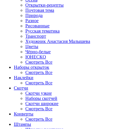
Открытки-рецепты
Почтовая тема
Природа
Разное
Рисованные
Русская тематика
Транспорт
Художник Анастасия Малышева
Цветы
Чёрно-белые
ЮНЕСКО
Смотреть Все
Наборы открыток
Смотреть Все
Наклейки
Смотреть Все
Скотчи
Скотчи узкие
Наборы скотчей
Скотчи широкие
Смотреть Все
Конверты
Смотреть Все
Штампы