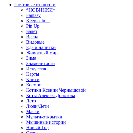
Почтовые открытки
*НОВИНКИ*
Fantasy
Keep calm...
Pin Up
Балет
Весна
Видовые
Еда и напитки
Животный мир
Зима
Знаменитости
Искусство
Карты
Книги
Космос
Котики Ксении Чернышовой
Коты Алексея Долотова
Лето
Люди/Дети
Маяки
Мульти-открытки
Мышиные истории
Новый Год
Осень