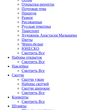
Открытки-рецепты
Почтовая тема
Природа
Разное
Рисованные
Русская тематика
Транспорт
Художник Анастасия Малышева
Цветы
Чёрно-белые
ЮНЕСКО
Смотреть Все
Наборы открыток
Смотреть Все
Наклейки
Смотреть Все
Скотчи
Скотчи узкие
Наборы скотчей
Скотчи широкие
Смотреть Все
Конверты
Смотреть Все
Штампы