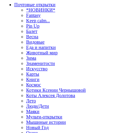
Почтовые открытки
*НОВИНКИ*
Fantasy
Keep calm...
Pin Up
Балет
Весна
Видовые
Еда и напитки
Животный мир
Зима
Знаменитости
Искусство
Карты
Книги
Космос
Котики Ксении Чернышовой
Коты Алексея Долотова
Лето
Люди/Дети
Маяки
Мульти-открытки
Мышиные истории
Новый Год
Осень