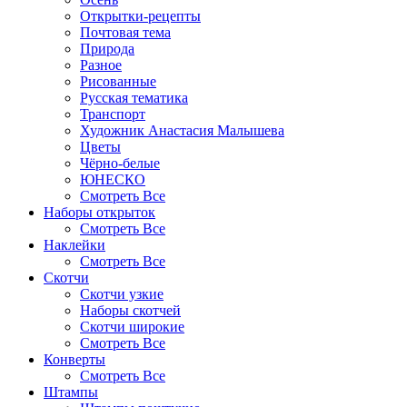
Открытки-рецепты
Почтовая тема
Природа
Разное
Рисованные
Русская тематика
Транспорт
Художник Анастасия Малышева
Цветы
Чёрно-белые
ЮНЕСКО
Смотреть Все
Наборы открыток
Смотреть Все
Наклейки
Смотреть Все
Скотчи
Скотчи узкие
Наборы скотчей
Скотчи широкие
Смотреть Все
Конверты
Смотреть Все
Штампы