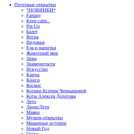
Почтовые открытки
*НОВИНКИ*
Fantasy
Keep calm...
Pin Up
Балет
Весна
Видовые
Еда и напитки
Животный мир
Зима
Знаменитости
Искусство
Карты
Книги
Космос
Котики Ксении Чернышовой
Коты Алексея Долотова
Лето
Люди/Дети
Маяки
Мульти-открытки
Мышиные истории
Новый Год
Осень