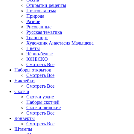
Открытки-рецепты
Почтовая тема
Природа
Разное
Рисованные
Русская тематика
Транспорт
Художник Анастасия Малышева
Цветы
Чёрно-белые
ЮНЕСКО
Смотреть Все
Наборы открыток
Смотреть Все
Наклейки
Смотреть Все
Скотчи
Скотчи узкие
Наборы скотчей
Скотчи широкие
Смотреть Все
Конверты
Смотреть Все
Штампы