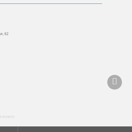
ая, 62
 оплате: