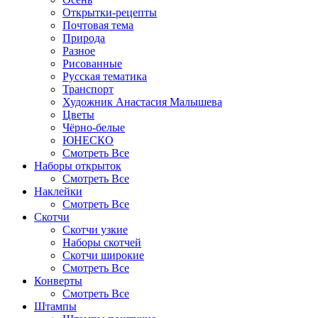
Открытки-рецепты
Почтовая тема
Природа
Разное
Рисованные
Русская тематика
Транспорт
Художник Анастасия Малышева
Цветы
Чёрно-белые
ЮНЕСКО
Смотреть Все
Наборы открыток
Смотреть Все
Наклейки
Смотреть Все
Скотчи
Скотчи узкие
Наборы скотчей
Скотчи широкие
Смотреть Все
Конверты
Смотреть Все
Штампы