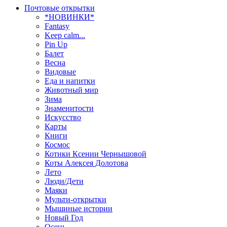
Почтовые открытки
*НОВИНКИ*
Fantasy
Keep calm...
Pin Up
Балет
Весна
Видовые
Еда и напитки
Животный мир
Зима
Знаменитости
Искусство
Карты
Книги
Космос
Котики Ксении Чернышовой
Коты Алексея Долотова
Лето
Люди/Дети
Маяки
Мульти-открытки
Мышиные истории
Новый Год
Осень