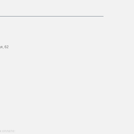
ая, 62
 оплате: