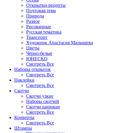
Открытки-рецепты
Почтовая тема
Природа
Разное
Рисованные
Русская тематика
Транспорт
Художник Анастасия Малышева
Цветы
Чёрно-белые
ЮНЕСКО
Смотреть Все
Наборы открыток
Смотреть Все
Наклейки
Смотреть Все
Скотчи
Скотчи узкие
Наборы скотчей
Скотчи широкие
Смотреть Все
Конверты
Смотреть Все
Штампы