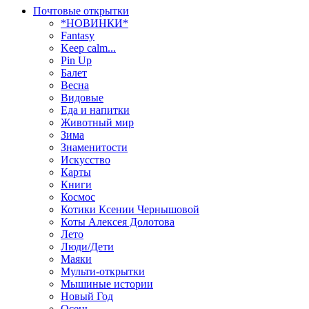
Почтовые открытки
*НОВИНКИ*
Fantasy
Keep calm...
Pin Up
Балет
Весна
Видовые
Еда и напитки
Животный мир
Зима
Знаменитости
Искусство
Карты
Книги
Космос
Котики Ксении Чернышовой
Коты Алексея Долотова
Лето
Люди/Дети
Маяки
Мульти-открытки
Мышиные истории
Новый Год
Осень