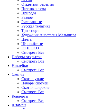
Открытки-рецепты
Почтовая тема
Природа
Разное
Рисованные
Русская тематика
Транспорт
Художник Анастасия Малышева
Цветы
Чёрно-белые
ЮНЕСКО
Смотреть Все
Наборы открыток
Смотреть Все
Наклейки
Смотреть Все
Скотчи
Скотчи узкие
Наборы скотчей
Скотчи широкие
Смотреть Все
Конверты
Смотреть Все
Штампы