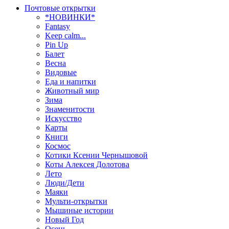
Почтовые открытки
*НОВИНКИ*
Fantasy
Keep calm...
Pin Up
Балет
Весна
Видовые
Еда и напитки
Животный мир
Зима
Знаменитости
Искусство
Карты
Книги
Космос
Котики Ксении Чернышовой
Коты Алексея Долотова
Лето
Люди/Дети
Маяки
Мульти-открытки
Мышиные истории
Новый Год
Осень