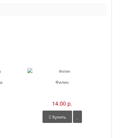
ка
Филин
Гора Ш
14.00 р.
Купить