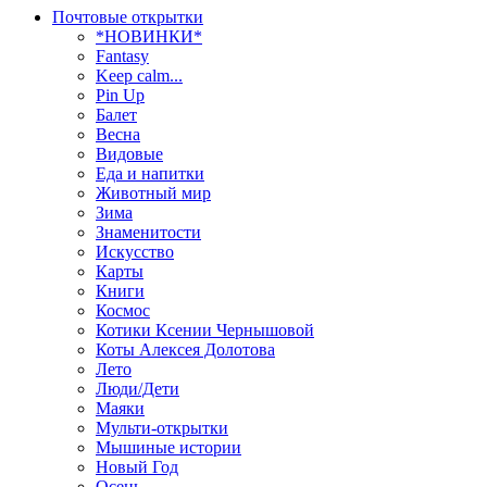
Почтовые открытки
*НОВИНКИ*
Fantasy
Keep calm...
Pin Up
Балет
Весна
Видовые
Еда и напитки
Животный мир
Зима
Знаменитости
Искусство
Карты
Книги
Космос
Котики Ксении Чернышовой
Коты Алексея Долотова
Лето
Люди/Дети
Маяки
Мульти-открытки
Мышиные истории
Новый Год
Осень