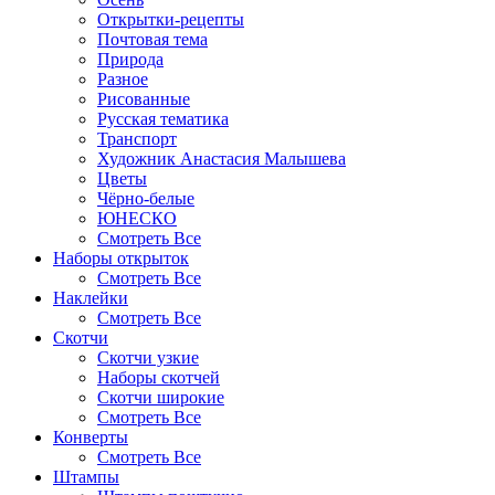
Открытки-рецепты
Почтовая тема
Природа
Разное
Рисованные
Русская тематика
Транспорт
Художник Анастасия Малышева
Цветы
Чёрно-белые
ЮНЕСКО
Смотреть Все
Наборы открыток
Смотреть Все
Наклейки
Смотреть Все
Скотчи
Скотчи узкие
Наборы скотчей
Скотчи широкие
Смотреть Все
Конверты
Смотреть Все
Штампы