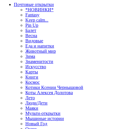
Почтовые открытки
*НОВИНКИ*
Fantasy
Keep calm...
Pin Up
Балет
Весна
Видовые
Еда и напитки
Животный мир
Зима
Знаменитости
Искусство
Карты
Книги
Космос
Котики Ксении Чернышовой
Коты Алексея Долотова
Лето
Люди/Дети
Маяки
Мульти-открытки
Мышиные истории
Новый Год
Осень