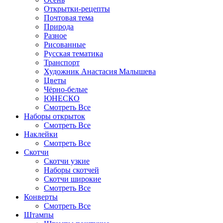
Открытки-рецепты
Почтовая тема
Природа
Разное
Рисованные
Русская тематика
Транспорт
Художник Анастасия Малышева
Цветы
Чёрно-белые
ЮНЕСКО
Смотреть Все
Наборы открыток
Смотреть Все
Наклейки
Смотреть Все
Скотчи
Скотчи узкие
Наборы скотчей
Скотчи широкие
Смотреть Все
Конверты
Смотреть Все
Штампы